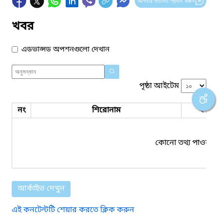
আপনার মতামত প্রদান করুন
খবর
এডভান্সড অপশনগুলো দেখান
পৃষ্ঠা আইটেম
নং
শিরোনাম
ফাইল
কোনো তথ্য পাওয়া য
আর্কাইভ দেখুন
এই কনটেন্টটি শেয়ার করতে ক্লিক করুন