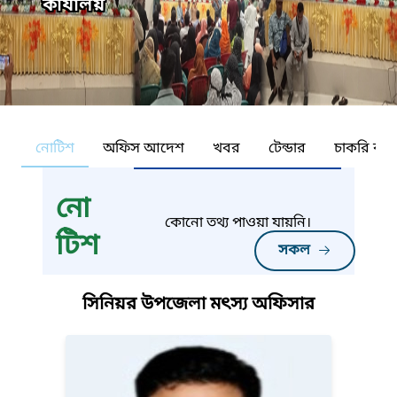
কার্যালয়
নোটিশ
অফিস আদেশ
খবর
টেন্ডার
চাকরি কর্ন
নো
কোনো তথ্য পাওয়া যায়নি।
টিশ
সকল
সিনিয়র উপজেলা মৎস্য অফিসার