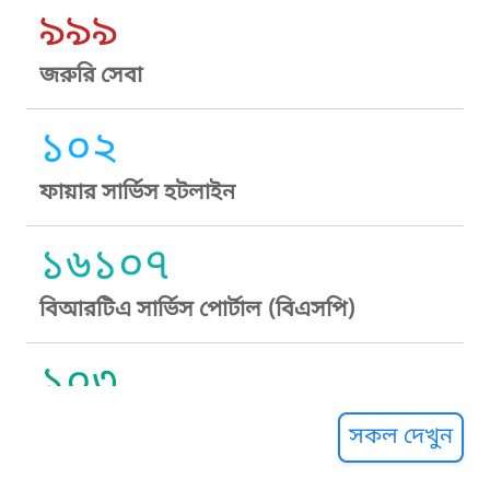
৯৯৯
জরুরি সেবা
১০২
ফায়ার সার্ভিস হটলাইন
১৬১০৭
বিআরটিএ সার্ভিস পোর্টাল (বিএসপি)
১০৩
সুপ্রীম কোর্ট হেল্পলাইন
সকল দেখুন