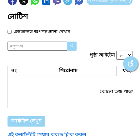
আপনার মতামত প্রদান করুন
নোটিশ
এডভান্সড অপশনগুলো দেখান
পৃষ্ঠা আইটেম
নং
শিরোনাম
ফাইল সম
কোনো তথ্য পাওয়া য
আর্কাইভ দেখুন
এই কনটেন্টটি শেয়ার করতে ক্লিক করুন