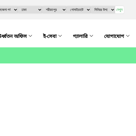
দেখুন
র্ধ্বতন অফিস
ই-সেবা
গ্যালারি
যোগাযোগ