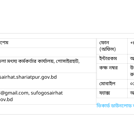
াশেম
ফোন
+
(অফিস)
ইন্টারকম
অ
 মৎস্য কর্মকর্তার কার্যালয়, গোসাইরহাট,
কক্ষ নম্বর
উ
র
sairhat.shariatpur.gov.bd
মোবাইল
০
8
@gmail.com, sufogosairhat
ফ্যাক্স
অ
gov.bd
ভিকার্ড ডাউনলোড