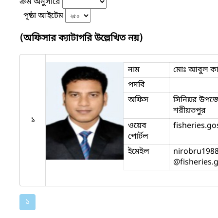
ক্রম অনুসারে
পৃষ্ঠা আইটেম
(অফিসার ক্যাটাগরি উল্লেখিত নয়)
নাম
মোঃ আবুল ক
পদবি
অফিস
সিনিয়র উপজেলা
শরীয়তপুর
১
ওয়েব
fisheries.go
পোর্টল
ইমেইল
nirobru198
@fisheries.
১