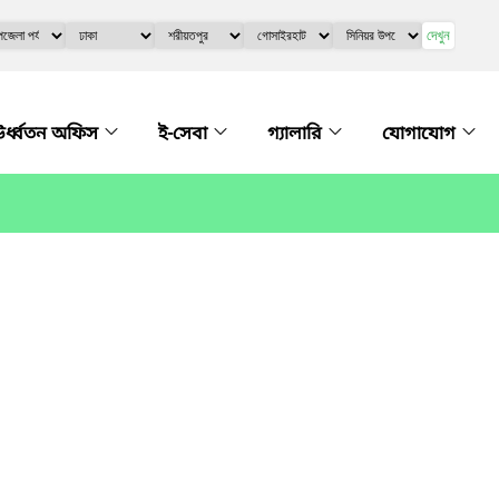
দেখুন
র্ধ্বতন অফিস
ই-সেবা
গ্যালারি
যোগাযোগ